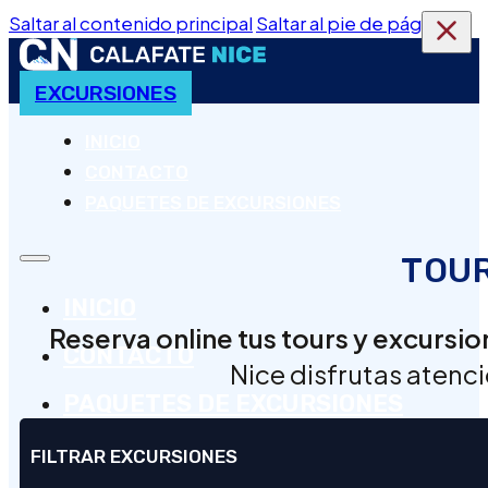
Saltar al contenido principal
Saltar al pie de página
EXCURSIONES
INICIO
CONTACTO
PAQUETES DE EXCURSIONES
TOUR
INICIO
Reserva online tus tours y excursio
CONTACTO
Nice disfrutas atenci
PAQUETES DE EXCURSIONES
FILTRAR EXCURSIONES